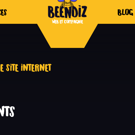
ces
Blog
 site Internet
nts