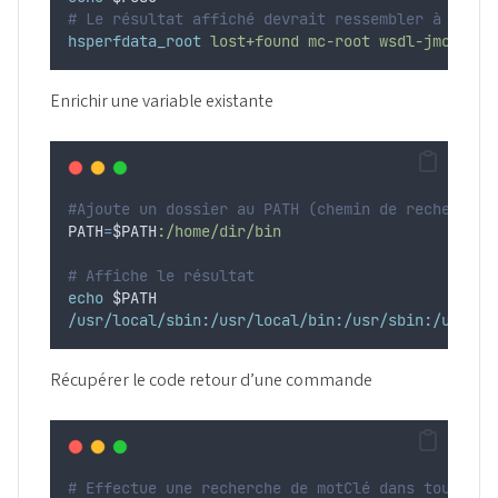
# Le résultat affiché devrait ressembler à quelq
hsperfdata_root
lost+found
mc-root
wsdl-jmch-c39
Enrichir une variable existante
#Ajoute un dossier au PATH (chemin de recherche 
PATH
=
$PATH
:/home/dir/bin
# Affiche le résultat
echo
$PATH
/usr/local/sbin:/usr/local/bin:/usr/sbin:/usr/bi
Récupérer le code retour d’une commande
# Effectue une recherche de motClé dans tous les