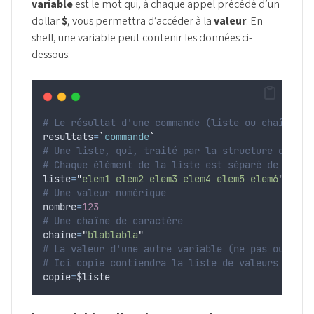
variable
est le mot qui, à chaque appel précédé d’un
dollar
$
, vous permettra d’accéder à la
valeur
. En
shell, une variable peut contenir les données ci-
dessous:
# Le résultat d'une commande (liste ou chaîne de
resultats
=
`
commande
`
# Une liste, qui, traité par la structure de con
# Chaque élément de la liste est séparé de l'aut
liste
=
"
elem1 elem2 elem3 elem4 elem5 elem6
"
# Une valeur numérique
nombre
=
123
# Une chaîne de caractère
chaine
=
"
blablabla
"
# La valeur d'une autre variable (ne pas oublier
# Ici copie contiendra la liste de valeurs "elem
copie
=
$liste