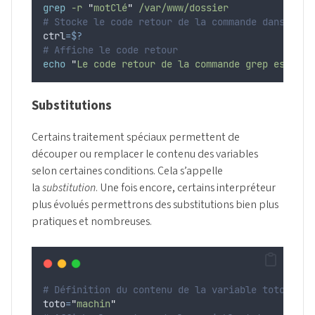
grep
-r
"
motClé
"
/var/www/dossier
# Stocke le code retour de la commande dans la v
ctrl
=$?
# Affiche le code retour
echo
"
Le code retour de la commande grep est : 
"
Substitutions
Certains traitement spéciaux permettent de
découper ou remplacer le contenu des variables
selon certaines conditions. Cela s’appelle
la
substitution
. Une fois encore, certains interpréteur
plus évolués permettrons des substitutions bien plus
pratiques et nombreuses.
# Définition du contenu de la variable toto
toto
=
"
machin
"