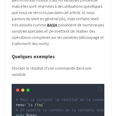
Bien entendu il existe d’autres variables prédéfinie
mais elles sont réservées à des utilisations spécifiques
que nous ne verrons pas dans cet article. Ici nous
parlons du shell en général (sh), mais certains shell
très aboutis comme
BASH
possèdent de nombreuses
variables spéciales et permettent de réaliser des
opérations complexes sur les variables (découpage et
traitement des mots).
Quelques exemples
Stocker le résultat d’une commande dans une
variable
# Resu va contenir le résultat de la commande ls
resu
=
`
ls
 /tmp
`
# On appelle le contenu de la variable avec la c
echo
$resu