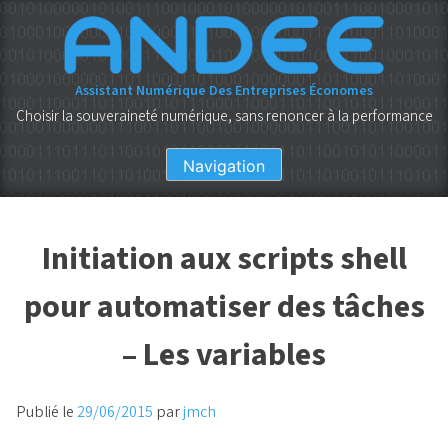
Skip
to
content
Assistant Numérique Des Entreprises Économes
Choisir la souveraineté numérique, sans renoncer à la performance
Navigation
Initiation aux scripts shell
pour automatiser des tâches
– Les variables
Publié le
29/06/2015
par
jmch