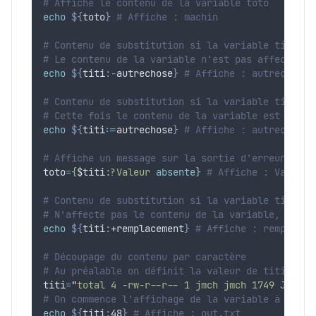
# Affiche le contenu de la variable toto
echo
${
toto
}
# Affiche : machin
# Contenu de substitution si la variable titi es
# Le contenu de la variable n'est pas affecté, c
echo
${
titi
:-
autrechose
}
# Affiche : autrechose
# Contenu de substitution si la variable titi es
# Cette fois le contenu de la variable est rempl
echo
${
titi
:=
autrechose
}
# Affiche : autrechose
# Affiche un message sur la sortie d'erreur stan
toto
=
{
$titi
:?Valeur
absente}
# Affiche : Valeur 
# Contenu de substitution si la variable titi ex
# N'affecte pas le contenu de la variable, il s'
echo
${
titi
:
+
remplacement
}
# Affiche : remplacem
# Découpage du contenu par caractère
# Au préalable on définit la valeur de titi avec
titi
=
"
total 4 -rw-r--r-- 1 jmch jmch 1749 Jun 29
# On commence l'affichage de la variable à parti
echo
${
titi
:
48
}
# Affiche : out.txt